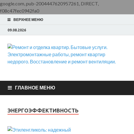
google.com, pub-2004447620957261, DIRECT,
f08c47fec0942fa0
ВЕРХНЕЕ МЕНЮ
09.08.2026
Ремонт и отделка
ООО Домус — ремонт квартир, обслуживание и ремонт
вентиляции, монтаж систем приточной вентиляции.
квартир. Бытовые
ГЛАВНОЕ МЕНЮ
услуги.
ЭНЕРГОЭФФЕКТИВНОСТЬ
Электромонтажные
работы, ремонт