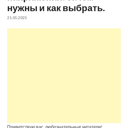
нужны и как выбрать.
квартир недорого.
21.05.2025
Восстановление и
ремонт вентиляции.
Приветствую вас, любознательные читатели!