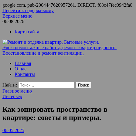
google.com, pub-2004447620957261, DIRECT, f08c47fec0942fa0
Перейти к содержимому
Верхнее меню
06.08.2026
Карта сайта
Ремонт и отделка квартир. Бытовые услуги.
ООО Домус — ремонт квартир, обслуживание и ремонт
Главная
Электромонтажные работы, ремонт квартир недорого.
вентиляции, монтаж систем приточной вентиляции.
О нас
Восстановление и ремонт вентиляции.
Контакты
Найти:
Главное меню
Интерьер
Как зонировать пространство в
квартире: советы и примеры.
06.05.2025