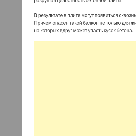
разрушая целостность бетонной плиты.
В результате в плите могут появиться сквозн
Причем опасен такой балкон не только для ж
на которых вдруг может упасть кусок бетона.