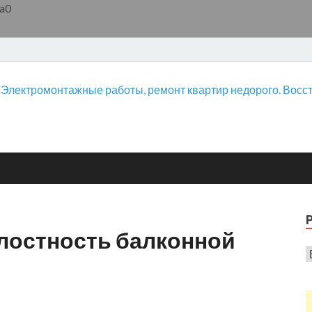
a0
елостность балконной