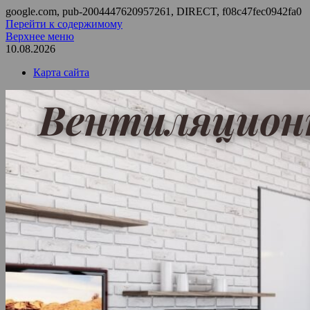
google.com, pub-2004447620957261, DIRECT, f08c47fec0942fa0
Перейти к содержимому
Верхнее меню
10.08.2026
Карта сайта