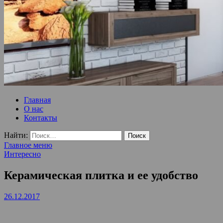
Ремонт и отделка квартир. Бытовые услуги. Электромонтажные
ООО Домус — ремонт квартир, обслуживание и ремонт вентил
Главная
О нас
Контакты
Найти:
Главное меню
Интересно
Керамическая плитка и ее удобство
26.12.2017