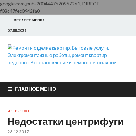
google.com, pub-2004447620957261, DIRECT,
f08c47fec0942fa0
ВЕРХНЕЕ МЕНЮ
07.08.2026
Ремонт и отделка
ООО Домус — ремонт квартир, обслуживание и ремонт
вентиляции, монтаж систем приточной вентиляции.
квартир. Бытовые
ГЛАВНОЕ МЕНЮ
услуги.
ИНТЕРЕСНО
Электромонтажные
Недостатки центрифуги
работы, ремонт
28.12.2017