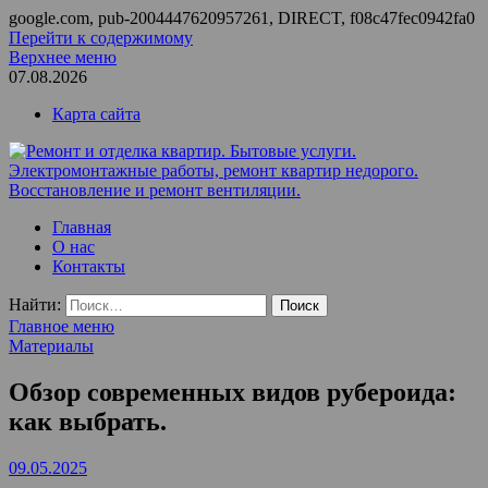
google.com, pub-2004447620957261, DIRECT, f08c47fec0942fa0
Перейти к содержимому
Верхнее меню
07.08.2026
Карта сайта
Ремонт и отделка квартир. Бытовые услуги.
ООО Домус — ремонт квартир, обслуживание и ремонт
Главная
Электромонтажные работы, ремонт квартир недорого.
вентиляции, монтаж систем приточной вентиляции.
О нас
Восстановление и ремонт вентиляции.
Контакты
Найти:
Главное меню
Материалы
Обзор современных видов рубероида:
как выбрать.
09.05.2025