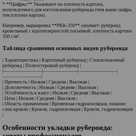
* **Цифры:** Указывают на плотность картона,
используемого для изготовления рубероида (чем выше цифра,
тем плотнее картон).
Например, маркировка **РКК-350** означает: рубероид
кровельный с крупнозернистой посыпкой, плотность картона
350 г/м².
Таблица сравнения основных видов рубероида
| Характеристика | Картонный рубероид | Стеклотканевый
рубероид | Полиэстеровый рубероид |
|————————|———————|————————|
————————|
| Прочность | Низкая | Средняя | Высокая |
| Долговечность | Низкая | Средняя | Высокая |
| Устойчивость к влаге | Низкая | Средняя | Высокая |
| Цена | Низкая | Средняя | Высокая |
| Область применения | Временная гидроизоляция, нижние
слои кровли | Кровля, гидроизоляция | Кровля, гидроизоляция
|
Особенности укладки рубероида:
советы профессионалов