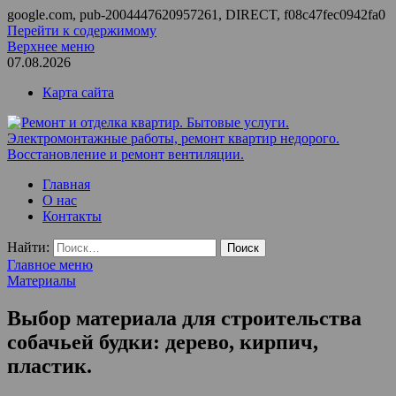
google.com, pub-2004447620957261, DIRECT, f08c47fec0942fa0
Перейти к содержимому
Верхнее меню
07.08.2026
Карта сайта
Ремонт и отделка квартир. Бытовые услуги.
ООО Домус — ремонт квартир, обслуживание и ремонт
Главная
Электромонтажные работы, ремонт квартир недорого.
вентиляции, монтаж систем приточной вентиляции.
О нас
Восстановление и ремонт вентиляции.
Контакты
Найти:
Главное меню
Материалы
Выбор материала для строительства
собачьей будки: дерево, кирпич,
пластик.