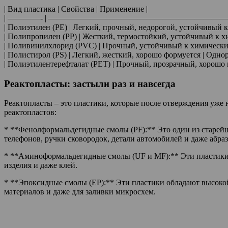
| Вид пластика | Свойства | Применение |
| ————- | —————————————————————
| Полиэтилен (PE) | Легкий, прочный, недорогой, устойчивый к
| Полипропилен (PP) | Жесткий, термостойкий, устойчивый к 
| Поливинилхлорид (PVC) | Прочный, устойчивый к химическим 
| Полистирол (PS) | Легкий, жесткий, хорошо формуется | Одно
| Полиэтилентерефталат (PET) | Прочный, прозрачный, хорошо п
Реактопласты: застыли раз и навсегда
Реактопласты – это пластики, которые после отверждения уже 
реактопластов:
* **Фенолформальдегидные смолы (PF):** Это один из старей
телефонов, ручки сковородок, детали автомобилей и даже абра
* **Аминоформальдегидные смолы (UF и MF):** Эти пластики 
изделия и даже клей.
* **Эпоксидные смолы (EP):** Эти пластики обладают высокой
материалов и даже для заливки микросхем.