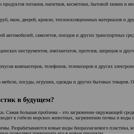
и продуктов питания, напитков, косметики, бытовой химии и м
труб, окон, дверей, кровли, теплоизоляционных материалов и д
лей автомобилей, самолетов, поездов и других транспортных сре
ицинских инструментов, имплантатов, протезов, шприцов и дру
рпусов компьютеров, телефонов, телевизоров и других электрон
 мебели, посуды, игрушек, одежды и других бытовых товаров. О
стик в будущем?
ки. Самая большая проблема – это загрязнение окружающей среды
приводит к гибели морских животных, загрязнению почвы и воды
мы. Разрабатываются новые виды биоразлагаемого пластика, кот
орые позволяют превращать его в новые продукты.