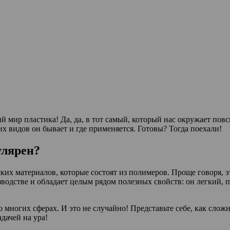
 мир пластика! Да, да, в тот самый, который нас окружает повс
ких видов он бывает и где применяется. Готовы? Тогда поехали!
улярен?
ских материалов, которые состоят из полимеров. Проще говоря, э
оизводстве и обладает целым рядом полезных свойств: он легкий
о многих сферах. И это не случайно! Представьте себе, как слож
адачей на ура!