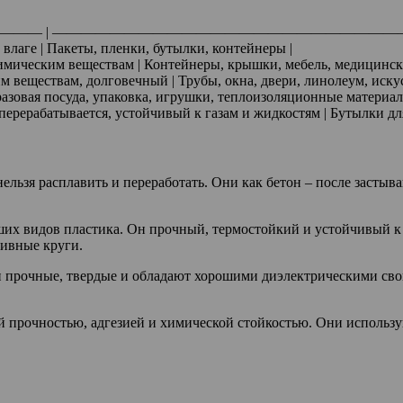
———— | ————————————————————————
 влаге | Пакеты, пленки, бутылки, контейнеры |
химическим веществам | Контейнеры, крышки, мебель, медицинск
веществам, долговечный | Трубы, окна, двери, линолеум, искус
разовая посуда, упаковка, игрушки, теплоизоляционные материал
ерерабатывается, устойчивый к газам и жидкостям | Бутылки для
нельзя расплавить и переработать. Они как бетон – после засты
ших видов пластика. Он прочный, термостойкий и устойчивый к
зивные круги.
прочные, твердые и обладают хорошими диэлектрическими свойс
 прочностью, адгезией и химической стойкостью. Они использу