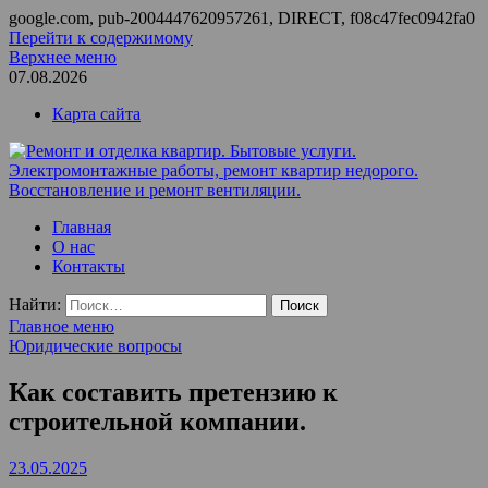
google.com, pub-2004447620957261, DIRECT, f08c47fec0942fa0
Перейти к содержимому
Верхнее меню
07.08.2026
Карта сайта
Ремонт и отделка квартир. Бытовые услуги.
ООО Домус — ремонт квартир, обслуживание и ремонт
Главная
Электромонтажные работы, ремонт квартир недорого.
вентиляции, монтаж систем приточной вентиляции.
О нас
Восстановление и ремонт вентиляции.
Контакты
Найти:
Главное меню
Юридические вопросы
Как составить претензию к
строительной компании.
23.05.2025