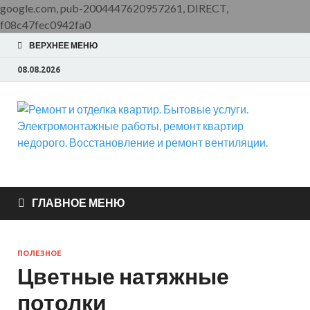
google.com, pub-2004447620957261, DIRECT,
f08c47fec0942fa0
ВЕРХНЕЕ МЕНЮ
08.08.2026
Ремонт и отделка
ООО Домус — ремонт квартир, обслуживание и ремонт
вентиляции, монтаж систем приточной вентиляции.
квартир. Бытовые
ГЛАВНОЕ МЕНЮ
услуги.
ПОЛЕЗНОЕ
Электромонтажные
Цветные натяжные
потолки
работы, ремонт