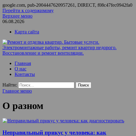
google.com, pub-2004447620957261, DIRECT, f08c47fec0942fa0
Перейти к содержимому
Верхнее меню
06.08.2026
Карта сайта
Ремонт и отделка квартир. Бытовые услуги.
ООО Домус — ремонт квартир, обслуживание и ремонт
Главная
Электромонтажные работы, ремонт квартир недорого.
вентиляции, монтаж систем приточной вентиляции.
О нас
Восстановление и ремонт вентиляции.
Контакты
Найти:
Главное меню
О разном
Неправильный прикус у человека: как