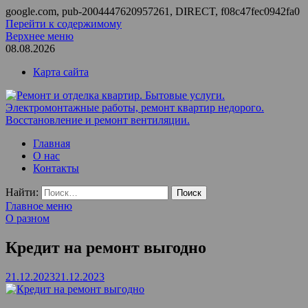
google.com, pub-2004447620957261, DIRECT, f08c47fec0942fa0
Перейти к содержимому
Верхнее меню
08.08.2026
Карта сайта
Ремонт и отделка квартир. Бытовые услуги.
ООО Домус — ремонт квартир, обслуживание и ремонт
Главная
Электромонтажные работы, ремонт квартир недорого.
вентиляции, монтаж систем приточной вентиляции.
О нас
Восстановление и ремонт вентиляции.
Контакты
Найти:
Главное меню
О разном
Кредит на ремонт выгодно
21.12.2023
21.12.2023