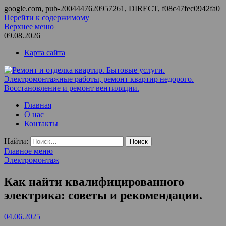
google.com, pub-2004447620957261, DIRECT, f08c47fec0942fa0
Перейти к содержимому
Верхнее меню
09.08.2026
Карта сайта
Ремонт и отделка квартир. Бытовые услуги.
ООО Домус — ремонт квартир, обслуживание и ремонт
Главная
Электромонтажные работы, ремонт квартир недорого.
вентиляции, монтаж систем приточной вентиляции.
О нас
Восстановление и ремонт вентиляции.
Контакты
Найти:
Главное меню
Электромонтаж
Как найти квалифицированного
электрика: советы и рекомендации.
04.06.2025