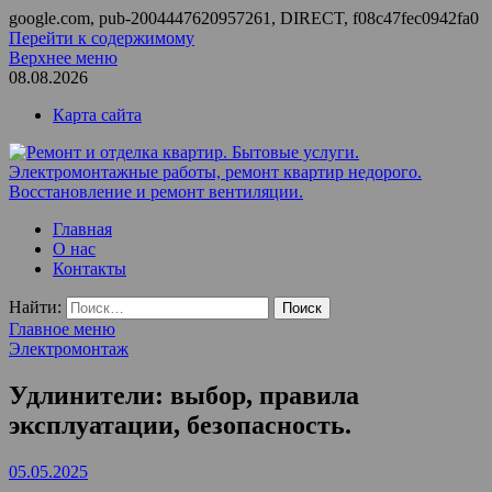
google.com, pub-2004447620957261, DIRECT, f08c47fec0942fa0
Перейти к содержимому
Верхнее меню
08.08.2026
Карта сайта
Ремонт и отделка квартир. Бытовые услуги.
ООО Домус — ремонт квартир, обслуживание и ремонт
Главная
Электромонтажные работы, ремонт квартир недорого.
вентиляции, монтаж систем приточной вентиляции.
О нас
Восстановление и ремонт вентиляции.
Контакты
Найти:
Главное меню
Электромонтаж
Удлинители: выбор, правила
эксплуатации, безопасность.
05.05.2025