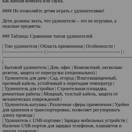
как ванная комната или сауна.
#### Не позволяйте детям играть с удлинителями!
Дети должны знать, что удлинители – это не игрушки, а
опасные предметы.
### Таблица: Сравнение типов удлинителей
| Тип удлинителя | Область применения | Особенности |
| :———————— | :———————————————- | :
———————————————————————————
|
| Бытовой удлинитель | Дом, офис | Компактный, несколько
розеток, защита от перегрузки (опционально) |
| Удлинитель для дачи | Сад, огород | Влагозащищенный,
прочный кабель, устойчивый к перепадам температур |
| Удлинитель для стройки | Строительная площадка,
ремонтные работы | Мощный, толстый кабель, защита от
механических повреждений |
| Удлинитель-катушка | Различные сферы применения | Удобен
для хранения и транспортировки, позволяет регулировать
длину провода |
| Удлинитель с USB-портами | Зарядка мобильных устройств |
Наличие USB-портов для зарядки телефонов, планшетов и
других гаджетов |