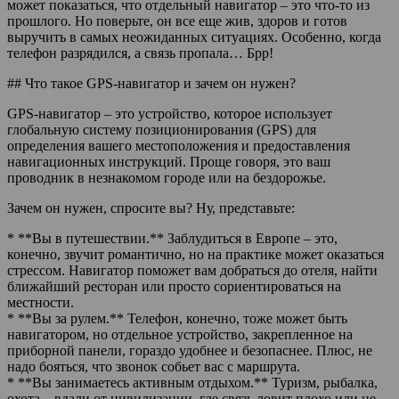
может показаться, что отдельный навигатор – это что-то из
прошлого. Но поверьте, он все еще жив, здоров и готов
выручить в самых неожиданных ситуациях. Особенно, когда
телефон разрядился, а связь пропала… Брр!
## Что такое GPS-навигатор и зачем он нужен?
GPS-навигатор – это устройство, которое использует
глобальную систему позиционирования (GPS) для
определения вашего местоположения и предоставления
навигационных инструкций. Проще говоря, это ваш
проводник в незнакомом городе или на бездорожье.
Зачем он нужен, спросите вы? Ну, представьте:
* **Вы в путешествии.** Заблудиться в Европе – это,
конечно, звучит романтично, но на практике может оказаться
стрессом. Навигатор поможет вам добраться до отеля, найти
ближайший ресторан или просто сориентироваться на
местности.
* **Вы за рулем.** Телефон, конечно, тоже может быть
навигатором, но отдельное устройство, закрепленное на
приборной панели, гораздо удобнее и безопаснее. Плюс, не
надо бояться, что звонок собьет вас с маршрута.
* **Вы занимаетесь активным отдыхом.** Туризм, рыбалка,
охота – вдали от цивилизации, где связь ловит плохо или не