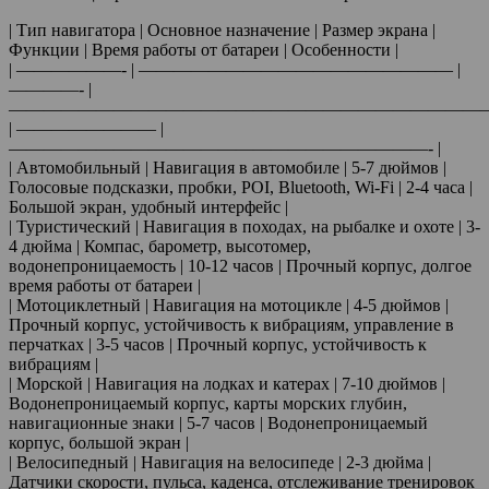
| Тип навигатора | Основное назначение | Размер экрана |
Функции | Время работы от батареи | Особенности |
| ——————- | —————————————————— |
————- |
————————————————————————————
| ———————— |
————————————————————————- |
| Автомобильный | Навигация в автомобиле | 5-7 дюймов |
Голосовые подсказки, пробки, POI, Bluetooth, Wi-Fi | 2-4 часа |
Большой экран, удобный интерфейс |
| Туристический | Навигация в походах, на рыбалке и охоте | 3-
4 дюйма | Компас, барометр, высотомер,
водонепроницаемость | 10-12 часов | Прочный корпус, долгое
время работы от батареи |
| Мотоциклетный | Навигация на мотоцикле | 4-5 дюймов |
Прочный корпус, устойчивость к вибрациям, управление в
перчатках | 3-5 часов | Прочный корпус, устойчивость к
вибрациям |
| Морской | Навигация на лодках и катерах | 7-10 дюймов |
Водонепроницаемый корпус, карты морских глубин,
навигационные знаки | 5-7 часов | Водонепроницаемый
корпус, большой экран |
| Велосипедный | Навигация на велосипеде | 2-3 дюйма |
Датчики скорости, пульса, каденса, отслеживание тренировок