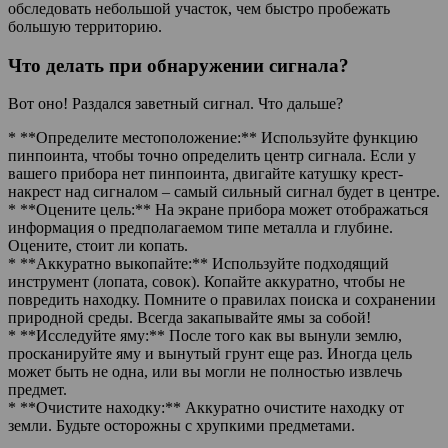
обследовать небольшой участок, чем быстро пробежать
большую территорию.
Что делать при обнаружении сигнала?
Вот оно! Раздался заветный сигнал. Что дальше?
* **Определите местоположение:** Используйте функцию
пинпоинта, чтобы точно определить центр сигнала. Если у
вашего прибора нет пинпоинта, двигайте катушку крест-
накрест над сигналом – самый сильный сигнал будет в центре.
* **Оцените цель:** На экране прибора может отображаться
информация о предполагаемом типе металла и глубине.
Оцените, стоит ли копать.
* **Аккуратно выкопайте:** Используйте подходящий
инструмент (лопата, совок). Копайте аккуратно, чтобы не
повредить находку. Помните о правилах поиска и сохранении
природной среды. Всегда закапывайте ямы за собой!
* **Исследуйте яму:** После того как вы вынули землю,
просканируйте яму и вынутый грунт еще раз. Иногда цель
может быть не одна, или вы могли не полностью извлечь
предмет.
* **Очистите находку:** Аккуратно очистите находку от
земли. Будьте осторожны с хрупкими предметами.