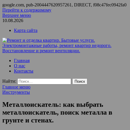
google.com, pub-2004447620957261, DIRECT, f08c47fec0942fa0
Перейти к содержимому
Верхнее меню
10.08.2026
Карта сайта
Ремонт и отделка квартир. Бытовые услуги.
ООО Домус — ремонт квартир, обслуживание и ремонт
Главная
Электромонтажные работы, ремонт квартир недорого.
вентиляции, монтаж систем приточной вентиляции.
О нас
Восстановление и ремонт вентиляции.
Контакты
Найти:
Главное меню
Инструменты
Металлоискатель: как выбрать
металлоискатель, поиск металла в
грунте и стенах.