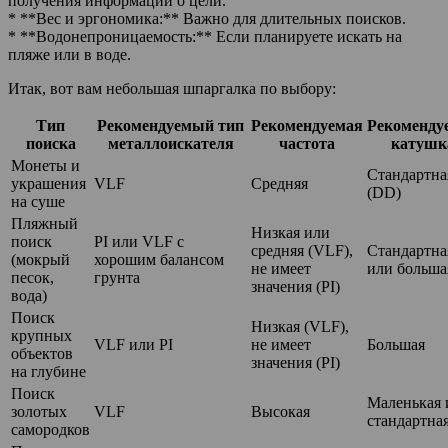
получения информации о цели.
* **Вес и эргономика:** Важно для длительных поисков.
* **Водонепроницаемость:** Если планируете искать на
пляже или в воде.
Итак, вот вам небольшая шпаргалка по выбору:
Тип
Рекомендуемый тип
Рекомендуемая
Рекоменду
поиска
металлоискателя
частота
катушк
Монеты и
Стандартна
украшения
VLF
Средняя
(DD)
на суше
Пляжный
Низкая или
поиск
PI или VLF с
средняя (VLF),
Стандартна
(мокрый
хорошим балансом
не имеет
или больша
песок,
грунта
значения (PI)
вода)
Поиск
Низкая (VLF),
крупных
VLF или PI
не имеет
Большая
объектов
значения (PI)
на глубине
Поиск
Маленькая 
золотых
VLF
Высокая
стандартна
самородков