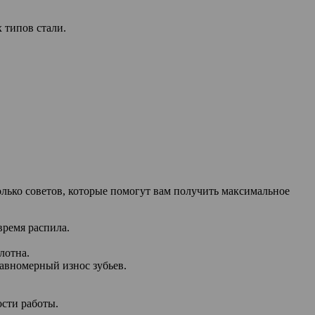
 типов стали.
колько советов, которые помогут вам получить максимальное
время распила.
лотна.
равномерный износ зубьев.
ости работы.