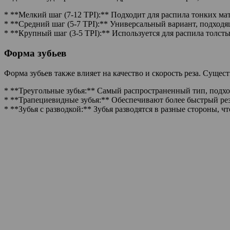
* **Мелкий шаг (7-12 TPI):** Подходит для распила тонких ма
* **Средний шаг (5-7 TPI):** Универсальный вариант, подход
* **Крупный шаг (3-5 TPI):** Используется для распила толстых 
Форма зубьев
Форма зубьев также влияет на качество и скорость реза. Сущес
* **Треугольные зубья:** Самый распространенный тип, подхо
* **Трапециевидные зубья:** Обеспечивают более быстрый рез
* **Зубья с разводкой:** Зубья разводятся в разные стороны,