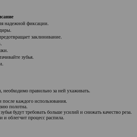
исание
ля надежной фиксации.
диры.
предотвращает заклинивание.
.
шки.
тачивайте зубья.
и.
, необходимо правильно за ней ухаживать.
и после каждого использования.
озию полотна.
зубья будут требовать больше усилий и снижать качество реза.
и и облегчит процесс распила.