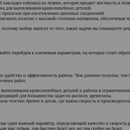
накладки (обушка) на лезвии, которая придает жесткость и поз
ена для выпиливания криволинейных деталей.
х пропилов при изготовлении шиповых соединений.
тягивать полотно с высокой степенью натяжения, обеспечивая ч
поэтому выбор зависит от того, какие задачи вы планируете ре
авайте перейдем к ключевым параметрам, на которые стоит обра
 удобство и эффективность работы. Чем длиннее полотно, тем б
очных работ.
т, выпиливания криволинейных деталей и работы в ограниченном
дходящий для большинства задач по распилу древесины.
ила толстых бревен и досок, где важна скорость и производител
– еще один важный параметр, определяющий качество и скорость р
е шаг зубьев, тем быстрее будет рез, но тем грубее он будет.