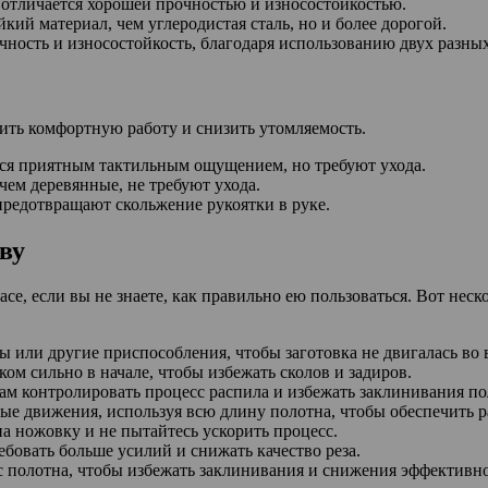
 отличается хорошей прочностью и износостойкостью.
ий материал, чем углеродистая сталь, но и более дорогой.
ность и износостойкость, благодаря использованию двух разных
ить комфортную работу и снизить утомляемость.
ся приятным тактильным ощущением, но требуют ухода.
чем деревянные, не требуют ухода.
редотвращают скольжение рукоятки в руке.
ву
асе, если вы не знаете, как правильно ею пользоваться. Вот нес
 или другие приспособления, чтобы заготовка не двигалась во 
ом сильно в начале, чтобы избежать сколов и задиров.
ам контролировать процесс распила и избежать заклинивания по
ные движения, используя всю длину полотна, чтобы обеспечить 
на ножовку и не пытайтесь ускорить процесс.
ебовать больше усилий и снижать качество реза.
 с полотна, чтобы избежать заклинивания и снижения эффективн