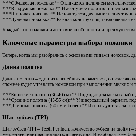
* **Обушковая ножовка:** Отличается наличием металлической 
* **Выкружная ножовка:** Имеет узкое полотно и предназнач
* **Шиповая ножовка:** Используется для выполнения точны
* **Лучковая ножовка:** Рамная конструкция, позволяющая на
Каждый тип ножовки имеет свои особенности и преимущества, 
Ключевые параметры выбора ножовки
Теперь, когда мы разобрались с основными типами ножовок, д
Длина полотна
Длина полотна – один из важнейших параметров, определяющих
сложнее будет управлять ножовкой при выполнении мелких и т
* **Короткие полотна (30-40 см):** Подходят для мелких рабо
* **Средние полотна (45-55 см):** Универсальный вариант, по
* **Длинные полотна (60 см и более):** Используются для расп
Шаг зубьев (TPI)
Шаг зубьев (TPI – Teeth Per Inch, количество зубьев на дюйм) 
медленнее будет распиливаться древесина. И наоборот, чем больш