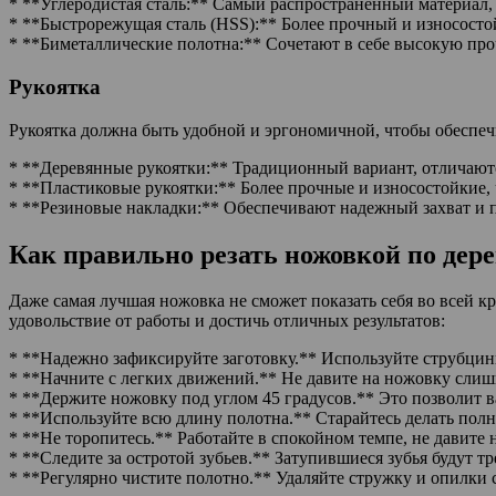
* **Углеродистая сталь:** Самый распространенный материал,
* **Быстрорежущая сталь (HSS):** Более прочный и износостойк
* **Биметаллические полотна:** Сочетают в себе высокую проч
Рукоятка
Рукоятка должна быть удобной и эргономичной, чтобы обеспеч
* **Деревянные рукоятки:** Традиционный вариант, отличают
* **Пластиковые рукоятки:** Более прочные и износостойкие, 
* **Резиновые накладки:** Обеспечивают надежный захват и п
Как правильно резать ножовкой по дере
Даже самая лучшая ножовка не сможет показать себя во всей кр
удовольствие от работы и достичь отличных результатов:
* **Надежно зафиксируйте заготовку.** Используйте струбцины
* **Начните с легких движений.** Не давите на ножовку слишк
* **Держите ножовку под углом 45 градусов.** Это позволит в
* **Используйте всю длину полотна.** Старайтесь делать пол
* **Не торопитесь.** Работайте в спокойном темпе, не давите 
* **Следите за остротой зубьев.** Затупившиеся зубья будут тр
* **Регулярно чистите полотно.** Удаляйте стружку и опилки