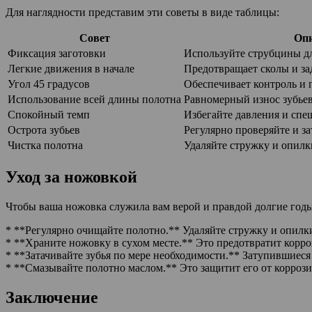
Для наглядности представим эти советы в виде таблицы:
Совет
Оп
Фиксация заготовки
Используйте струбцины д
Легкие движения в начале
Предотвращает сколы и за
Угол 45 градусов
Обеспечивает контроль и 
Использование всей длины полотна
Равномерный износ зубьев
Спокойный темп
Избегайте давления и спе
Острота зубьев
Регулярно проверяйте и за
Чистка полотна
Удаляйте стружку и опилк
Уход за ножовкой
Чтобы ваша ножовка служила вам верой и правдой долгие годы
* **Регулярно очищайте полотно.** Удаляйте стружку и опилк
* **Храните ножовку в сухом месте.** Это предотвратит корр
* **Затачивайте зубья по мере необходимости.** Затупившиеся 
* **Смазывайте полотно маслом.** Это защитит его от коррози
Заключение