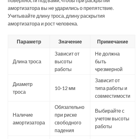
поверхности под вами, чтобы при раскрытии
амортизатора вы не ударились о препятствие.
Учитывайте длину троса, длину раскрытия
амортизатора и рост человека.
Параметр
Значение
Примечание
Зависит от
Не должна
Длина троса
высоты
быть
работы
чрезмерной
Зависит от
Диаметр
10-12 мм
типа работы и
троса
совместимости
Обязательно
Выбирайте с
Наличие
при риске
учетом высоты
амортизатора
свободного
работы
падения