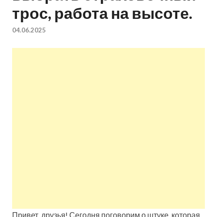
трос, работа на высоте.
квартир недорого.
04.06.2025
Восстановление и
ремонт вентиляции.
Привет, друзья! Сегодня поговорим о штуке, которая