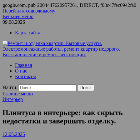
google.com, pub-2004447620957261, DIRECT, f08c47fec0942fa0
Перейти к содержимому
Верхнее меню
09.08.2026
Карта сайта
Ремонт и отделка квартир. Бытовые услуги.
ООО Домус — ремонт квартир, обслуживание и ремонт
Главная
Электромонтажные работы, ремонт квартир недорого.
вентиляции, монтаж систем приточной вентиляции.
О нас
Восстановление и ремонт вентиляции.
Контакты
Найти:
Главное меню
Интерьер
Плинтуса в интерьере: как скрыть
недостатки и завершить отделку.
12.05.2025