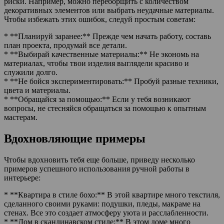
риски. Например, можно переборщить с количеством
декоративных элементов или выбрать неудачные материалы.
Чтобы избежать этих ошибок, следуй простым советам:
* **Планируй заранее:** Прежде чем начать работу, составь
план проекта, продумай все детали.
* **Выбирай качественные материалы:** Не экономь на
материалах, чтобы твои изделия выглядели красиво и
служили долго.
* **Не бойся экспериментировать:** Пробуй разные техники,
цвета и материалы.
* **Обращайся за помощью:** Если у тебя возникают
вопросы, не стесняйся обращаться за помощью к опытным
мастерам.
Вдохновляющие примеры
Чтобы вдохновить тебя еще больше, приведу несколько
примеров успешного использования ручной работы в
интерьере:
* **Квартира в стиле бохо:** В этой квартире много текстиля,
сделанного своими руками: подушки, пледы, макраме на
стенах. Все это создает атмосферу уюта и расслабленности.
* **Дом в скандинавском стиле:** В этом доме много