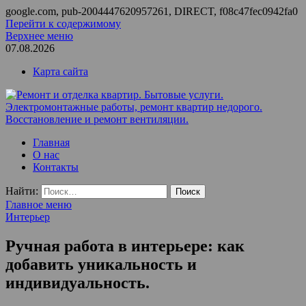
google.com, pub-2004447620957261, DIRECT, f08c47fec0942fa0
Перейти к содержимому
Верхнее меню
07.08.2026
Карта сайта
Ремонт и отделка квартир. Бытовые услуги.
ООО Домус — ремонт квартир, обслуживание и ремонт
Главная
Электромонтажные работы, ремонт квартир недорого.
вентиляции, монтаж систем приточной вентиляции.
О нас
Восстановление и ремонт вентиляции.
Контакты
Найти:
Главное меню
Интерьер
Ручная работа в интерьере: как
добавить уникальность и
индивидуальность.