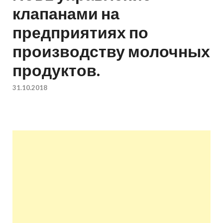
клапанами на
квартир недорого.
предприятиях по
Восстановление и
производству молочных
ремонт вентиляции.
продуктов.
31.10.2018