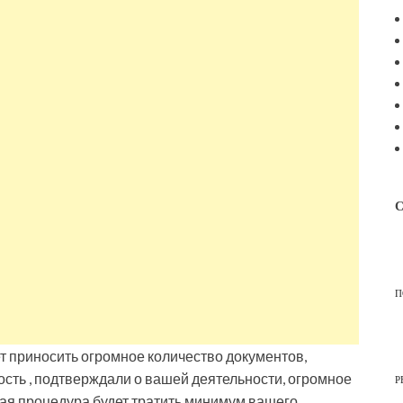
С
П
т приносить огромное количество документов,
сть , подтверждали о вашей деятельности, огромное
Р
ная процедура будет тратить минимум вашего