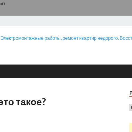
a0
это такое?