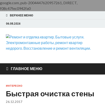
google.com, pub-2004447620957261, DIRECT,
f08c47fec0942fa0
ВЕРХНЕЕ МЕНЮ
06.08.2026
Ремонт и отделка
ООО Домус — ремонт квартир, обслуживание и ремонт
вентиляции, монтаж систем приточной вентиляции.
квартир. Бытовые
ГЛАВНОЕ МЕНЮ
услуги.
ИНТЕРЕСНО
Электромонтажные
Быстрая очистка стены
работы, ремонт
26.12.2017