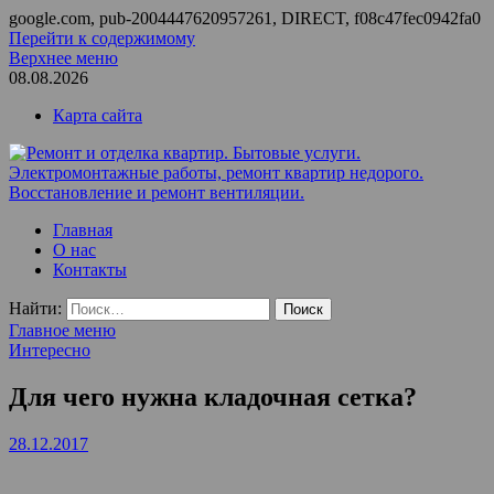
google.com, pub-2004447620957261, DIRECT, f08c47fec0942fa0
Перейти к содержимому
Верхнее меню
08.08.2026
Карта сайта
Ремонт и отделка квартир. Бытовые услуги.
ООО Домус — ремонт квартир, обслуживание и ремонт
Главная
Электромонтажные работы, ремонт квартир недорого.
вентиляции, монтаж систем приточной вентиляции.
О нас
Восстановление и ремонт вентиляции.
Контакты
Найти:
Главное меню
Интересно
Для чего нужна кладочная сетка?
28.12.2017