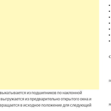
С
П
 выкатывается из подшипников по наклонной
 выгружается из предварительно открытого окна и
Р
озвращается в исходное положение для следующей