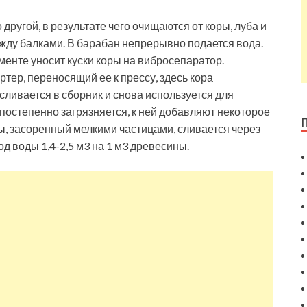
другой, в результате чего очищаются от коры, луба и
жду балками. В барабан непрерывно подается вода.
енте уносит куски коры на вибросепаратор.
тер, переносящий ее к прессу, здесь кора
 сливается в сборник и снова используется для
 постепенно загрязняется, к ней добавляют некоторое
ы, засоренный мелкими частицами, сливается через
од воды 1,4-2,5 м3 на 1 м3 древесины.