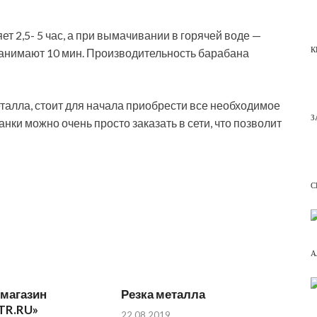
т 2,5- 5 час, а при вымачивании в горячей воде —
К
 занимают 10 мин. Производительность барабана
талла, стоит для начала приобрести все необходимое
З
ки можно очень просто заказать в сети, что позволит
С
А
-магазин
Резка металла
TR.RU»
22.08.2019