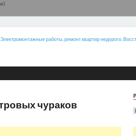
a0
етровых чураков