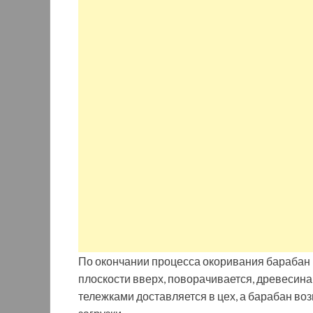
По окончании процесса окоривания барабан
плоскости вверх, поворачивается, древесина
тележками доставляется в цех, а барабан в