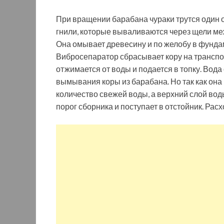
При вращении барабана чураки трутся один о 
гнили, которые вываливаются через щели ме
Она омывает древесину и по желобу в фундам
Вибросепаратор сбрасывает кору на транспор
отжимается от воды и подается в топку. Вода
вымывания коры из барабана. Но так как она
количество свежей воды, а верхний слой вод
порог сборника и поступает в отстойник. Расх