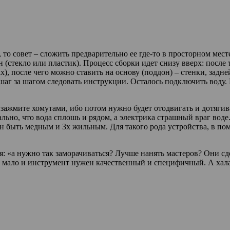
, то совет – сложить предварительно ее где-то в просторном ме
ен (стекло или пластик). Процесс сборки идет снизу вверх: посл
), после чего можно ставить на основу (поддон) – стенки, задне
 шаг за шагом следовать инструкции. Осталось подключить воду. 
е зажмите хомутами, ибо потом нужно будет отодвигать и дотяг
льно, что вода сплошь и рядом, а электрика страшный враг вод
ен быть медным и 3х жильным. Для такого рода устройства, в п
ебя: «а нужно так заморачиваться? Лучше нанять мастеров? Они 
рук мало и инструмент нужен качественный и специфичный. А х