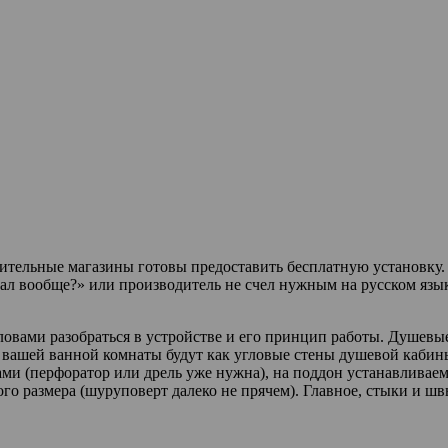
роительные магазины готовы предоставить бесплатную установку
исал вообще?» или производитель не счел нужным на русском яз
вами разобраться в устройстве и его принцип работы. Душевы
ы вашей ванной комнаты будут как угловые стены душевой кабин
ми (перфоратор или дрель уже нужна), на поддон устанавливаем 
го размера (шуруповерт далеко не прячем). Главное, стыки и ш