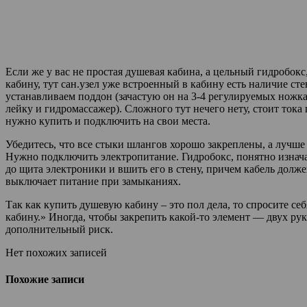
Если же у вас не простая душевая кабина, а цельный гидробокс
кабину, тут сан.узел уже встроенный в кабину есть наличие ст
устанавливаем поддон (зачастую он на 3-4 регулируемых ножках
лейку и гидромассажер). Сложного тут нечего нету, стоит тока
нужно купить и подключить на свои места.
Убедитесь, что все стыки шлангов хорошо закреплены, а лучш
Нужно подключить электропитание. Гидробокс, понятно изнача
до щита электроники и вшить его в стену, причем кабель долж
выключает питание при замыканиях.
Так как купить душевую кабину – это пол дела, то спросите с
кабину.» Иногда, чтобы закрепить какой-то элемент — двух 
дополнительный риск.
Нет похожих записей
Похожие записи