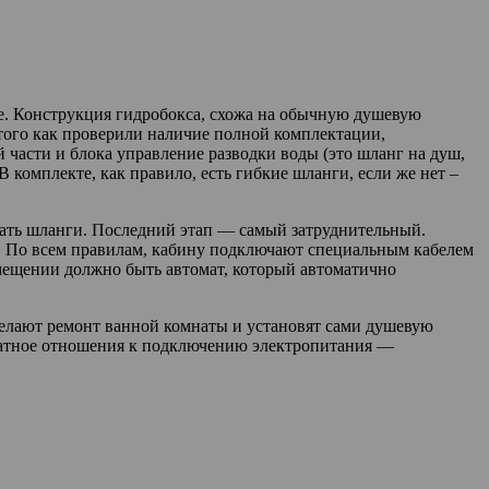
сте. Конструкция гидробокса, схожа на обычную душевую
е того как проверили наличие полной комплектации,
й части и блока управление разводки воды (это шланг на душ,
В комплекте, как правило, есть гибкие шланги, если же нет –
ивать шланги. Последний этап — самый затруднительный.
е. По всем правилам, кабину подключают специальным кабелем
омещении должно быть автомат, который автоматично
сделают ремонт ванной комнаты и установят сами душевую
алатное отношения к подключению электропитания —