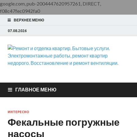
google.com, pub-2004447620957261, DIRECT,
f08c47fec0942fa0
ВЕРХНЕЕ МЕНЮ
07.08.2026
Ремонт и отделка
ООО Домус — ремонт квартир, обслуживание и ремонт
вентиляции, монтаж систем приточной вентиляции.
квартир. Бытовые
ГЛАВНОЕ МЕНЮ
услуги.
ИНТЕРЕСНО
Электромонтажные
Фекальные погружные
насосы
работы, ремонт