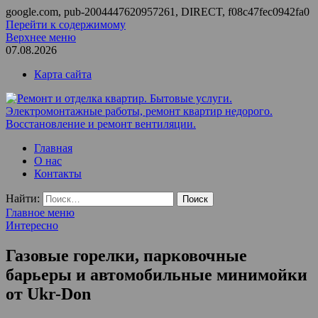
google.com, pub-2004447620957261, DIRECT, f08c47fec0942fa0
Перейти к содержимому
Верхнее меню
07.08.2026
Карта сайта
Ремонт и отделка квартир. Бытовые услуги.
ООО Домус — ремонт квартир, обслуживание и ремонт
Главная
Электромонтажные работы, ремонт квартир недорого.
вентиляции, монтаж систем приточной вентиляции.
О нас
Восстановление и ремонт вентиляции.
Контакты
Найти:
Главное меню
Интересно
Газовые горелки, парковочные
барьеры и автомобильные минимойки
от Ukr-Don