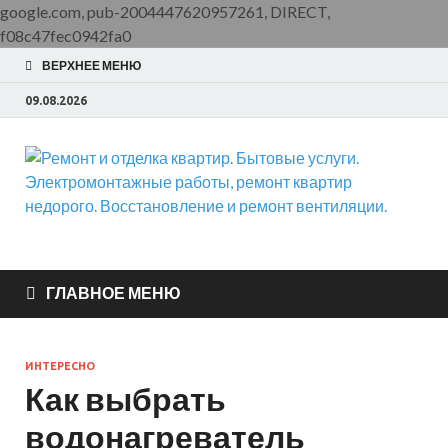
google.com, pub-2004447620957261, DIRECT,
f08c47fec0942fa0
ВЕРХНЕЕ МЕНЮ
09.08.2026
Ремонт и отделка
ООО Домус — ремонт квартир, обслуживание и ремонт
вентиляции, монтаж систем приточной вентиляции.
квартир. Бытовые
ГЛАВНОЕ МЕНЮ
услуги.
ИНТЕРЕСНО
Электромонтажные
Как выбрать
водонагреватель
работы, ремонт