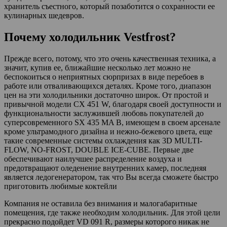
хранитель съестного, который позаботится о сохранности ее
кулинарных шедевров.
Почему холодильник Vestfrost?
Прежде всего, потому, что это очень качественная техника, а
значит, купив ее, ближайшие несколько лет можно не
беспокоиться о неприятных сюрпризах в виде перебоев в
работе или отваливающихся деталях. Кроме того, диапазон
цен на эти холодильники достаточно широк. От простой и
привычной модели CX 451 W, благодаря своей доступности и
функциональности заслужившей любовь покупателей до
суперсовременного SX 435 MA B, имеющем в своем арсенале
кроме ультрамодного дизайна и нежно-бежевого цвета, еще
такие современные системы охлаждения как 3D MULTI-
FLOW, NO-FROST, DOUBLE ICE-CUBE. Первые две
обеспечивают наилучшее распределение воздуха и
предотвращают оледенение внутренних камер, последняя
является ледогенератором, так что Вы всегда сможете быстро
приготовить любимые коктейли
Компания не оставила без внимания и малогабаритные
помещения, где также необходим холодильник. Для этой цели
прекрасно подойдет VD 091 R, размеры которого никак не