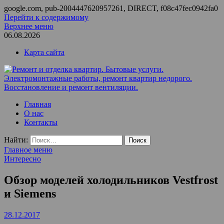
google.com, pub-2004447620957261, DIRECT, f08c47fec0942fa0
Перейти к содержимому
Верхнее меню
06.08.2026
Карта сайта
Ремонт и отделка квартир. Бытовые услуги.
ООО Домус — ремонт квартир, обслуживание и ремонт
Главная
Электромонтажные работы, ремонт квартир недорого.
вентиляции, монтаж систем приточной вентиляции.
О нас
Восстановление и ремонт вентиляции.
Контакты
Найти:
Главное меню
Интересно
Обзор моделей холодильников Vestfrost
и Siemens
28.12.2017