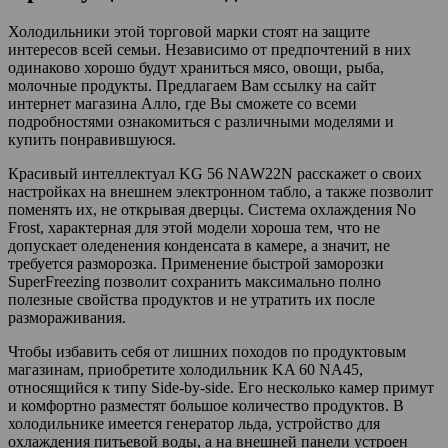
Холодильники этой торговой марки стоят на защите
интересов всей семьи. Независимо от предпочтений в них
одинаково хорошо будут храниться мясо, овощи, рыба,
молочные продукты. Предлагаем Вам ссылку на сайт
интернет магазина Алло, где Вы сможете со всеми
подробностями ознакомиться с различными моделями и
купить понравившуюся.
Красивый интеллектуал KG 56 NAW22N расскажет о своих
настройках на внешнем электронном табло, а также позволит
поменять их, не открывая дверцы. Система охлаждения No
Frost, характерная для этой модели хороша тем, что не
допускает оледенения конденсата в камере, а значит, не
требуется разморозка. Применение быстрой заморозки
SuperFreezing позволит сохранить максимально полно
полезные свойства продуктов и не утратить их после
размораживания.
Чтобы избавить себя от лишних походов по продуктовым
магазинам, приобретите холодильник KA 60 NA45,
относящийся к типу Side-by-side. Его несколько камер примут
и комфортно разместят большое количество продуктов. В
холодильнике имеется генератор льда, устройство для
охлаждения питьевой воды, а на внешней панели устроен