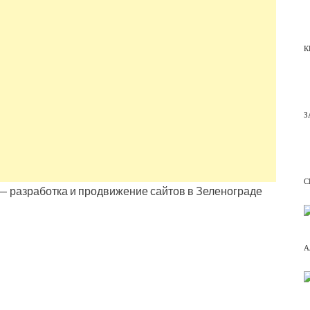
К
З
С
— разработка и продвижение сайтов в Зеленограде
А