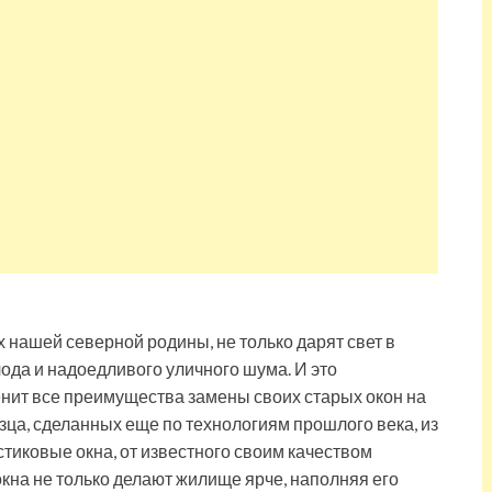
ах нашей северной родины, не только дарят свет в
лода и надоедливого уличного шума. И это
ценит все преимущества замены своих старых окон на
азца, сделанных еще по технологиям прошлого века, из
стиковые окна, от известного своим качеством
окна не только делают жилище ярче, наполняя его