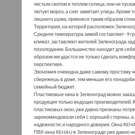
чистым светом и теплом солнца, они не пуска
лютует мороз, а снег заметает улицы. Кроме
лишнего шума, привнеся таким образом споко
Территория, на которой расположен Зеленогр
Средняя температура зимой составляет -9 г
климат, заставляют жителей Зеленограда за
похолодании. Большинство находит для себя 
образом им удастся не только сделать комфо
перспективе.
Экономия очевидна даже самому простому чел
сбережешь в доме, тем меньше его понадобит
семейный бюджет.
Пластиковые окна в Зеленоград можно заказат
продукция только ведущих производителей. 
пластиковых окон, уже давно признаны потр
зарекомендовали себя с хорошей стороны, а 
надежности, и народного доверия. Окна REH
ПВХ окна REHAU в Зеленограде уже давно не