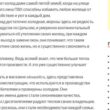
ют холод даже самой лютой зимой, когда на улице
 того окна ПВХ способны избавить любое жилище от
йствие и уют в каждый дом.
ад достаточно холодная, морозы здесь не редкость.
радусов по Цельсию, и умеренно континентальный
думаться об утеплении своих жилищ, при каждом
выход в замене окон, они понимают, что таким
ртнее свою жизнь, но и существенно сэкономить в
овеку. Ведь всякий знает, что чем больше тепла
ся произвести. А это уже существенно улучшит
ь в магазине oknazell.ru, здесь представлена
Комплектующие, что используются в производстве
ебителями и проверены холодом. Они
их имена давно стали синонимами качества,
AU десятилетиями радуют теплом своих владельцев.
 роскошь, они стали необходимостью каждой семьи,