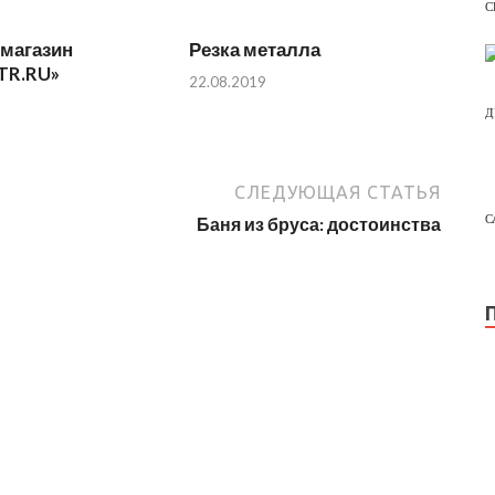
С
-магазин
Резка металла
TR.RU»
22.08.2019
Д
СЛЕДУЮЩАЯ СТАТЬЯ
С
Баня из бруса: достоинства