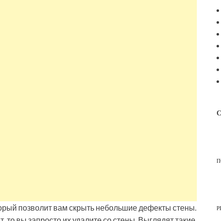
С
П
оторый позволит вам скрыть небольшие дефекты стены.
Р
т, то вы запросто их удалите со стены. Выглядят такие