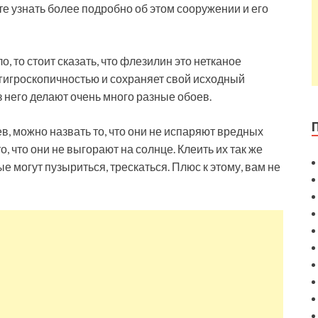
те узнать более подробно об этом сооружении и его
, то стоит сказать, что флезилин это нетканое
 гигроскопичностью и сохраняет свой исходный
з него делают очень много разные обоев.
, можно назвать то, что они не испаряют вредных
, что они не выгорают на солнце. Клеить их так же
ые могут пузыриться, трескаться. Плюс к этому, вам не