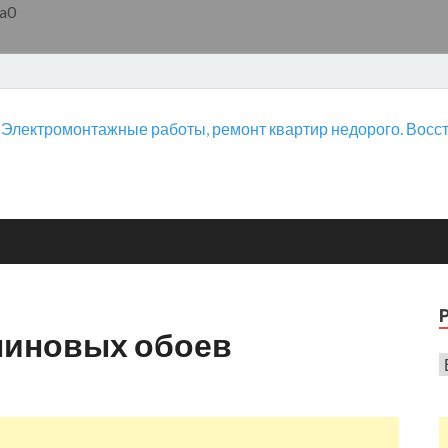
a0
линовых обоев