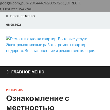
google.com, pub-2004447620957261, DIRECT,
f08c47fec0942fa0
ВЕРХНЕЕ МЕНЮ
08.08.2026
Ремонт и отделка
ООО Домус — ремонт квартир, обслуживание и ремонт
вентиляции, монтаж систем приточной вентиляции.
квартир. Бытовые
ГЛАВНОЕ МЕНЮ
услуги.
ИНТЕРЕСНО
Электромонтажные
Ознакомление с
местностью
работы, ремонт