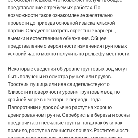
представление о требуемых работах. По
возможности такое ознакомление желательно
провести до приезда основной изыскательской
партии. Следует осмотреть окрестные карьеры,
выемки и естественные обнажения. Общее
представление о вероятности изменения грунтовых
условий часто можно получить по рельефу местности.
Некоторые сведения об уровне грунтовых вод могут
быть получены из осмотра ручьев или прудов.
Тростник, пушица или ива свидетельствуют о
близости к поверхности уровня грунтовых вод, по
крайней мере в некоторые периоды года.
Папоротники и дрок обычно растут на хорошо
дренированном грунте. Серебристые березы и сосны
предпочитают песчаные грунты, тогда как буки, как
правило, растут на глинистых почвах. Растительность
на склоне холмов резко изменяется у их подножия,