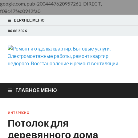
google.com, pub-2004447620957261, DIRECT,
f08c47fec0942fa0
ВЕРХНЕЕ МЕНЮ
06.08.2026
Ремонт и отделка
ООО Домус — ремонт квартир, обслуживание и ремонт
вентиляции, монтаж систем приточной вентиляции.
квартир. Бытовые
ГЛАВНОЕ МЕНЮ
услуги.
ИНТЕРЕСНО
Электромонтажные
Потолок для
деревянного дома
работы, ремонт