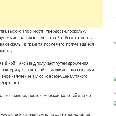
К
ва высокой прочности, твердости, поскольку
 другие минеральные вещества. Чтобы изготовить
З
вают скалы из гранита, после чего, получившиеся
овать.
вийной. Такой вид получают путем дробления
С
характеризуется не особо высокими показателями
ивное излучение. Плюс ко всему, цена у такого
ндартного.
А
лько разновидностей: морской, колотый или же
 www.block-technology.ru. На сайте представлены