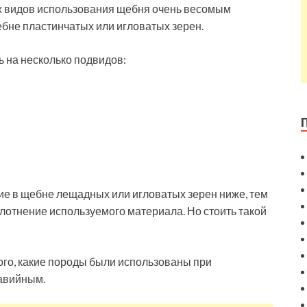
х видов использования щебня очень весомым
ебне пластинчатых или игловатых зерен.
ь на несколько подвидов:
ие в щебне лещадных или игловатых зерен ниже, тем
плотнение используемого материала. Но стоить такой
 того, какие породы были использованы при
равийным.