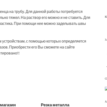
енца на трубу. Для данной работы потребуется
К
ьно тяжел. На раствор его можно и не ставить. Для
мастика. При помощи нее можно заделывать швы
З
м устройствам, с помощью которых определяется
азов. Приобрести его Вы сможете на сайте
нтировано!!
С
А
-магазин
Резка металла