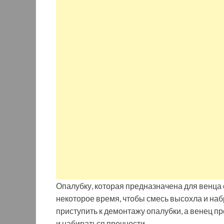
Опалубку, которая предназначена для венца 
некоторое время, чтобы смесь высохла и наб
приступить к демонтажу опалубки, а венец п
и набираться прочности.