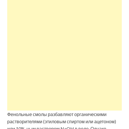
Фенольные смолы разбавляют органическими
растворителями (этиловым спиртом или ацетоном)
или 10%-ным раствором NaOH в воде. Однако