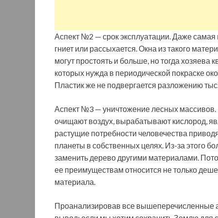
Аспект №2 — срок эксплуатации. Даже самая
гниет или рассыхается. Окна из такого матер
могут простоять и больше, но тогда хозяева 
которых нужда в периодической покраске око
Пластик же не подвергается разложению тыс
Аспект №3 — уничтожение лесных массивов. В
очищают воздух, вырабатывают кислород, яв
растущие потребности человечества привод
планеты в собственных целях. Из-за этого б
заменить дерево другими материалами. Пото
ее преимуществам относится не только деше
материала.
Проанализировав все вышеперечисленные а
вывод: если мы хотим сохранить Землю для с