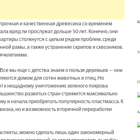
К
 прочная и качественная древесина со временем
иала вряд ли прослужат дольше 50 лет. Конечно, они
квартиры столкнутся с целым рядом проблем, среди
нной рамы, а также устранение скрипов и сквозняков.
З
ячелетиями.
се мы еще с детства знаем о пользе деревьев — они
ляются домом для сотен животных и птиц. Но
С
ят к нещадному уничтожению зеленого покрова
ольшинство развитых стран стремится максимально
му и начала приобретать популярность пластмасса. К
визна, но и возможность вторичной переработки
А
спекты, можно сделать лишь один закономерный
ледующих поколений, то стоит прекратить вырубку