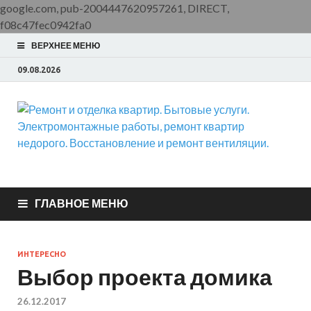
google.com, pub-2004447620957261, DIRECT,
f08c47fec0942fa0
ВЕРХНЕЕ МЕНЮ
09.08.2026
Ремонт и отделка
ООО Домус — ремонт квартир, обслуживание и ремонт
вентиляции, монтаж систем приточной вентиляции.
квартир. Бытовые
ГЛАВНОЕ МЕНЮ
услуги.
ИНТЕРЕСНО
Электромонтажные
Выбор проекта домика
работы, ремонт
26.12.2017