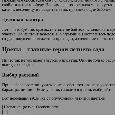
Прежде чем бросаться в омут с головой, стоит немного спланиро
свой стиль и атмосферу. Например, в зоне отдыха можно устан
качели, песочницу и посадить цветы, привлекающие бабочек.
Цветовая палитра
Лето – это буйство красок, поэтому не бойтесь использовать 
участке. Но не стоит забывать и о гармонии. Постарайтесь подо
создаст ощущение свежести и прохлады, а сочетание желтого и
Цветы – главные герои летнего сада
Ничто так не украшает участок, как цветы. Они не только раду
выглядел нарядно.
Выбор растений
При выборе растений учитывайте особенности вашего участка: 
бархатцы, циннии. Если участок находится в тени, выбирайте 
Вот небольшая табличка с популярными летними цветами:
| Название цветка | Особенности |
|—|—|