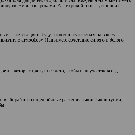
ровая зона для детей, огород или сад. Каждая зона может иметь
и подушками и фонариками. А в игровой зоне – установить
вый – все эти цвета будут отлично смотреться на вашем
ь приятную атмосферу. Например, сочетание синего и белого
веты, которые цветут все лето, чтобы ваш участок всегда
к, выбирайте солнцелюбивые растения, такие как петунии,
бы.