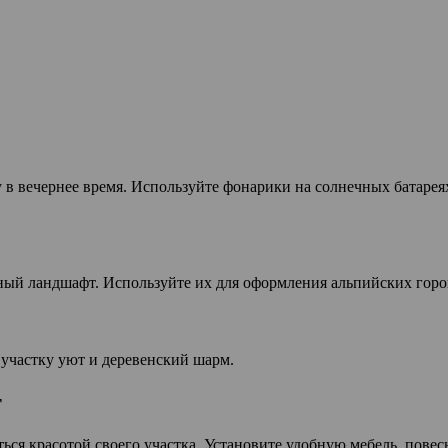
в вечернее время. Используйте фонарики на солнечных батареях,
ный ландшафт. Используйте их для оформления альпийских горок
 участку уют и деревенский шарм.
т
ться красотой своего участка. Установите удобную мебель, повесьт