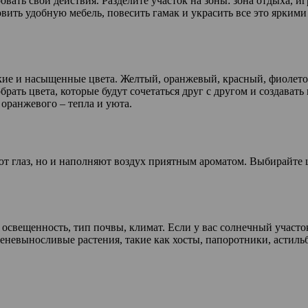
вать свои действия. Разделите участок на зоны: зона отдыха, иг
овить удобную мебель, повесить гамак и украсить все это ярким
яркие и насыщенные цвета. Желтый, оранжевый, красный, фиолето
брать цвета, которые будут сочетаться друг с другом и создават
 оранжевого – тепла и уюта.
ют глаз, но и наполняют воздух приятным ароматом. Выбирайте ц
освещенность, тип почвы, климат. Если у вас солнечный участо
теневыносливые растения, такие как хосты, папоротники, астиль