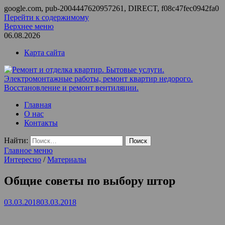
google.com, pub-2004447620957261, DIRECT, f08c47fec0942fa0
Перейти к содержимому
Верхнее меню
06.08.2026
Карта сайта
Ремонт и отделка квартир. Бытовые услуги.
ООО Домус — ремонт квартир, обслуживание и ремонт
Главная
Электромонтажные работы, ремонт квартир недорого.
вентиляции, монтаж систем приточной вентиляции.
О нас
Восстановление и ремонт вентиляции.
Контакты
Найти:
Главное меню
Интересно
/
Материалы
Общие советы по выбору штор
03.03.2018
03.03.2018