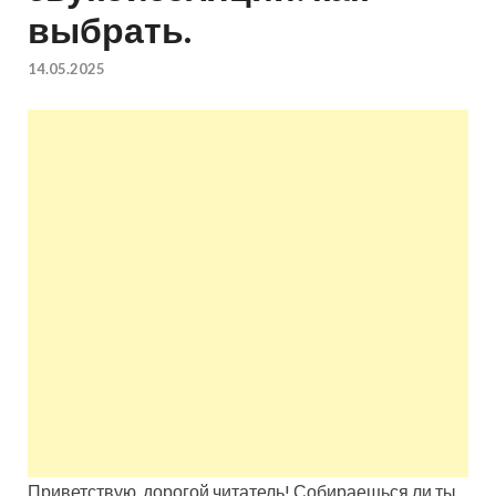
выбрать.
квартир недорого.
14.05.2025
Восстановление и
ремонт вентиляции.
Приветствую, дорогой читатель! Собираешься ли ты