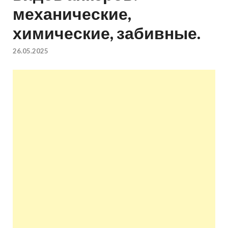
механические,
квартир недорого.
химические, забивные.
Восстановление и
26.05.2025
ремонт вентиляции.