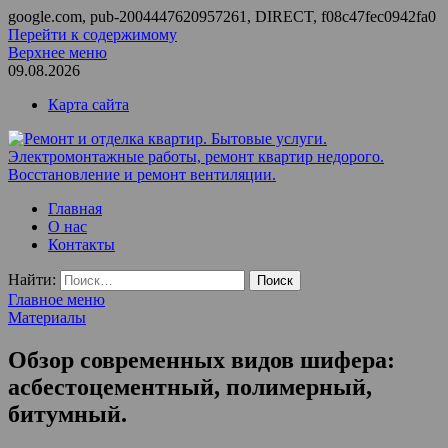
google.com, pub-2004447620957261, DIRECT, f08c47fec0942fa0
Перейти к содержимому
Верхнее меню
09.08.2026
Карта сайта
Ремонт и отделка квартир. Бытовые услуги.
ООО Домус — ремонт квартир, обслуживание и ремонт
Главная
Электромонтажные работы, ремонт квартир недорого.
вентиляции, монтаж систем приточной вентиляции.
О нас
Восстановление и ремонт вентиляции.
Контакты
Найти:
Главное меню
Материалы
Обзор современных видов шифера:
асбестоцементный, полимерный,
битумный.