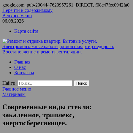
google.com, pub-2004447620957261, DIRECT, f08c47fec0942fa0
Перейти к содержимому
Верхнее меню
06.08.2026
Карта сайта
Ремонт и отделка квартир. Бытовые услуги.
ООО Домус — ремонт квартир, обслуживание и ремонт
Главная
Электромонтажные работы, ремонт квартир недорого.
вентиляции, монтаж систем приточной вентиляции.
О нас
Восстановление и ремонт вентиляции.
Контакты
Найти:
Главное меню
Материалы
Современные виды стекла:
закаленное, триплекс,
энергосберегающее.