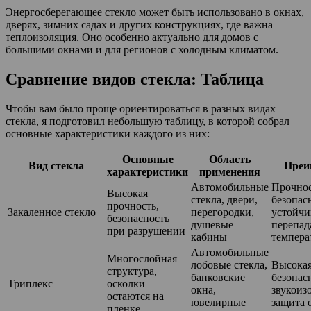
Энергосберегающее стекло может быть использовано в окнах,
дверях, зимних садах и других конструкциях, где важна
теплоизоляция. Оно особенно актуально для домов с
большими окнами и для регионов с холодным климатом.
Сравнение видов стекла: Таблица
Чтобы вам было проще ориентироваться в разных видах
стекла, я подготовил небольшую таблицу, в которой собрал
основные характеристики каждого из них:
Основные
Область
Вид стекла
Преи
характеристики
применения
Автомобильные
Прочнос
Высокая
стекла, двери,
безопас
прочность,
Закаленное стекло
перегородки,
устойчи
безопасность
душевые
перепад
при разрушении
кабины
темпера
Автомобильные
Многослойная
лобовые стекла,
Высокая
структура,
банковские
безопас
Триплекс
осколки
окна,
звукоиз
остаются на
ювелирные
защита 
пленке