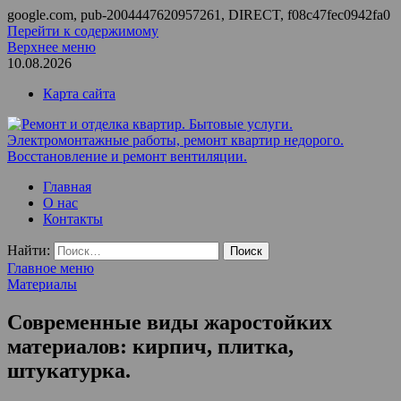
google.com, pub-2004447620957261, DIRECT, f08c47fec0942fa0
Перейти к содержимому
Верхнее меню
10.08.2026
Карта сайта
Ремонт и отделка квартир. Бытовые услуги.
ООО Домус — ремонт квартир, обслуживание и ремонт
Главная
Электромонтажные работы, ремонт квартир недорого.
вентиляции, монтаж систем приточной вентиляции.
О нас
Восстановление и ремонт вентиляции.
Контакты
Найти:
Главное меню
Материалы
Современные виды жаростойких
материалов: кирпич, плитка,
штукатурка.