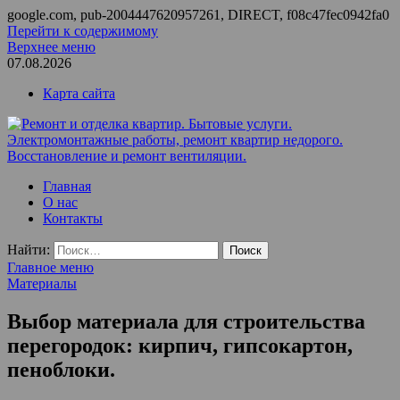
google.com, pub-2004447620957261, DIRECT, f08c47fec0942fa0
Перейти к содержимому
Верхнее меню
07.08.2026
Карта сайта
Ремонт и отделка квартир. Бытовые услуги.
ООО Домус — ремонт квартир, обслуживание и ремонт
Главная
Электромонтажные работы, ремонт квартир недорого.
вентиляции, монтаж систем приточной вентиляции.
О нас
Восстановление и ремонт вентиляции.
Контакты
Найти:
Главное меню
Материалы
Выбор материала для строительства
перегородок: кирпич, гипсокартон,
пеноблоки.