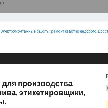
a0
 для производства
лива, этикетировщики,
ы.