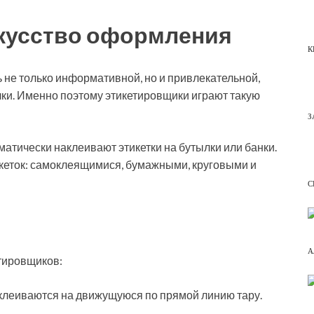
кусство оформления
К
ь не только информативной, но и привлекательной,
олки. Именно поэтому этикетировщики играют такую
З
атически наклеивают этикетки на бутылки или банки.
икеток: самоклеящимися, бумажными, круговыми и
С
А
тировщиков:
аклеиваются на движущуюся по прямой линию тару.