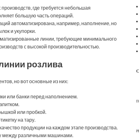
 производств, где требуется небольшая
лняет большую часть операций.
аций автоматизирована, например, наполнение, но
лок и укупорки.
томатизированные линии, требующие минимального
роизводств с высокой производительностью.
линии розлива
С
нтов, но вот основные из них:
лки или банки перед наполнением.
П
апитком.
рышкой или пробкой.
икетку на тару.
 качество продукции на каждом этапе производства.
Р
ру между различными машинами.