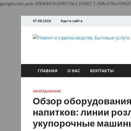
google.com, pub-2004447620957261, DIRECT, f08c47fec0942f
07.08.2026
Карта сайта
ГЛАВНАЯ
О НАС
КОНТАКТЫ
ОБОРУДОВАНИЕ
Обзор оборудования
напитков: линии роз
укупорочные машин