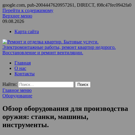
google.com, pub-2004447620957261, DIRECT, f08c47fec0942fa0
Перейти к содержимому
Верхнее меню
09.08.2026
Карта сайта
Ремонт и отделка квартир. Бытовые услуги.
ООО Домус — ремонт квартир, обслуживание и ремонт
Главная
Электромонтажные работы, ремонт квартир недорого.
вентиляции, монтаж систем приточной вентиляции.
О нас
Восстановление и ремонт вентиляции.
Контакты
Найти:
Главное меню
Оборудование
Обзор оборудования для производства
оружия: станки, машины,
инструменты.