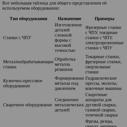
Вот небольшая таблица для общего представления об
используемом оборудовании:
Тип оборудования
Назначение
Примеры
Изготовление
Фрезерные станки
деталей
с ЧПУ, токарные
сложной
Станки с ЧПУ
станки с ЧПУ,
формы с
электроэрозионные
высокой
станки с ЧПУ
точностью
Токарные станки,
Обработка
Металлообрабатывающие
фрезерные станки,
металла
станки
сверлильные
резанием
станки
Формирование
Гидравлические
Кузнечно-прессовое
металла под
прессы, молоты,
оборудование
давлением
ковочные машины
Сварочные
Соединение
аппараты для
Сварочное оборудование
металлических
дуговой сварки,
деталей
газовой сварки,
точечной сварки
Фрезы, резцы,
сверла, метчики,